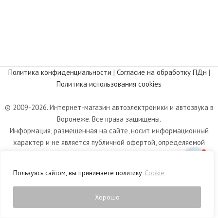
Политика конфиденциальности
|
Согласие на обработку ПДн
|
Политика использования cookies
© 2009-2026. Интернет-магазин автоэлектроники и автозвука в
Воронеже. Все права защищены.
Информация, размещенная на сайте, носит информационный
характер и не является публичной офертой, определяемой
положениями статьи 437 Гражданского кодекса РФ.
Пользуясь сайтом, вы принимаете политику
Cookie
Хорошо
0
Магазин
Фильтры
Список желаний
Корзина
Личный кабинет