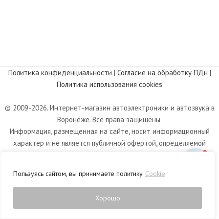
Политика конфиденциальности
|
Согласие на обработку ПДн
|
Политика использования cookies
© 2009-2026. Интернет-магазин автоэлектроники и автозвука в
Воронеже. Все права защищены.
Информация, размещенная на сайте, носит информационный
характер и не является публичной офертой, определяемой
положениями статьи 437 Гражданского кодекса РФ.
Пользуясь сайтом, вы принимаете политику
Cookie
Хорошо
0
Магазин
Фильтры
Список желаний
Корзина
Личный кабинет