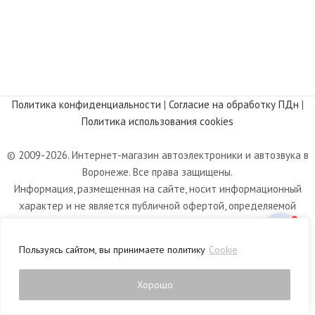
Политика конфиденциальности
|
Согласие на обработку ПДн
|
Политика использования cookies
© 2009-2026. Интернет-магазин автоэлектроники и автозвука в
Воронеже. Все права защищены.
Информация, размещенная на сайте, носит информационный
характер и не является публичной офертой, определяемой
положениями статьи 437 Гражданского кодекса РФ.
Пользуясь сайтом, вы принимаете политику
Cookie
Хорошо
0
Магазин
Фильтры
Список желаний
Корзина
Личный кабинет