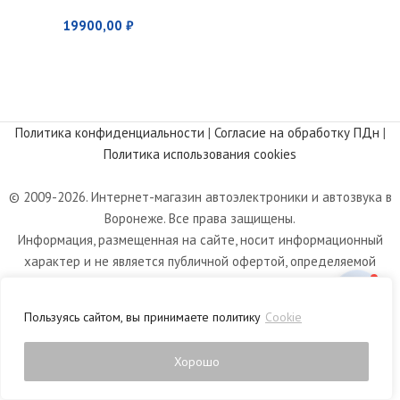
19900,00
₽
Политика конфиденциальности
|
Согласие на обработку ПДн
|
Политика использования cookies
© 2009-2026. Интернет-магазин автоэлектроники и автозвука в
Воронеже. Все права защищены.
Информация, размещенная на сайте, носит информационный
характер и не является публичной офертой, определяемой
положениями статьи 437 Гражданского кодекса РФ.
Пользуясь сайтом, вы принимаете политику
Cookie
Хорошо
0
Магазин
Фильтры
Список желаний
Корзина
Личный кабинет