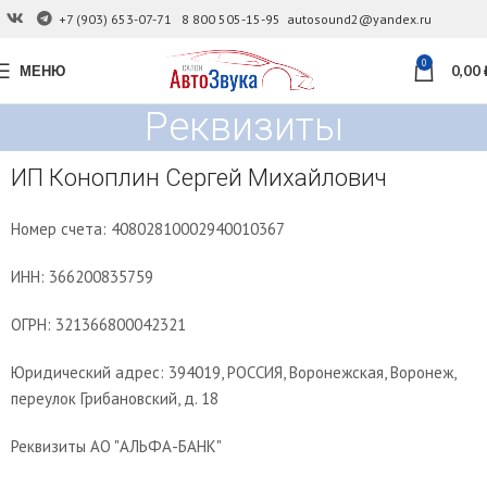
+7 (903) 653-07-71
8 800 505-15-95
autosound2@yandex.ru
0
МЕНЮ
0,00
Реквизиты
ИП Коноплин Сергей Михайлович
Номер счета: 40802810002940010367
ИНН: 366200835759
ОГРН: 321366800042321
Юридический адрес: 394019, РОССИЯ, Воронежская, Воронеж,
переулок Грибановский, д. 18
Реквизиты АО "АЛЬФА-БАНК"