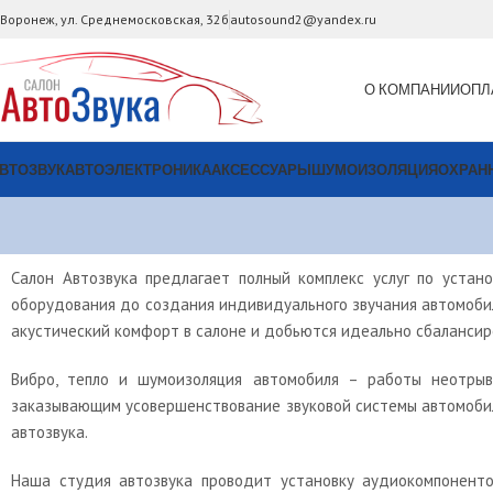
. Воронеж, ул. Среднемосковская, 32б
autosound2@yandex.ru
О КОМПАНИИ
ОПЛ
ВТОЗВУК
АВТОЭЛЕКТРОНИКА
АКСЕССУАРЫ
ШУМОИЗОЛЯЦИЯ
ОХРАН
Салон Автозвука предлагает полный комплекс услуг по устан
оборудования до создания индивидуального звучания автомобил
акустический комфорт в салоне и добьются идеально сбалансир
Вибро, тепло и шумоизоляция автомобиля – работы неотры
заказывающим усовершенствование звуковой системы автомобил
автозвука.
Наша студия автозвука проводит установку аудиокомпоненто