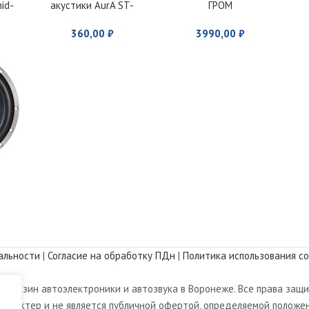
id-
акустики AurA ST-
ГРОМ
VCAB
360,00
₽
3990,00
₽
альности
|
Согласие на обработку ПДн
|
Политика использования co
магазин автоэлектроники и автозвука в Воронеже. Все права защ
арактер и не является публичной офертой, определяемой положен