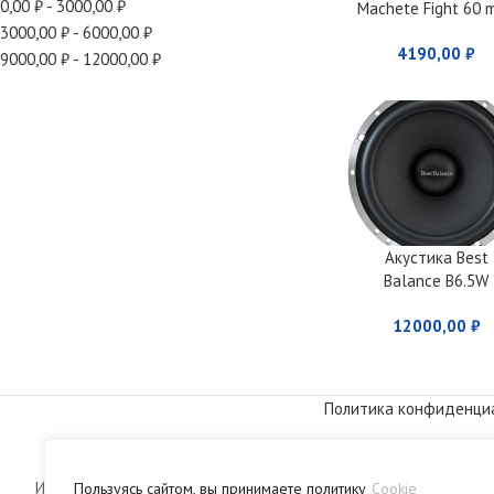
0,00
₽
-
3000,00
₽
Machete Fight 60 m
bass
3000,00
₽
-
6000,00
₽
4190,00
₽
9000,00
₽
-
12000,00
₽
Акустика Best
Balance B6.5W
12000,00
₽
Политика конфиденци
© 2009-2026. Интернет-
Информация, размещенная на сайте, носит информационный х
Пользуясь сайтом, вы принимаете политику
Cookie