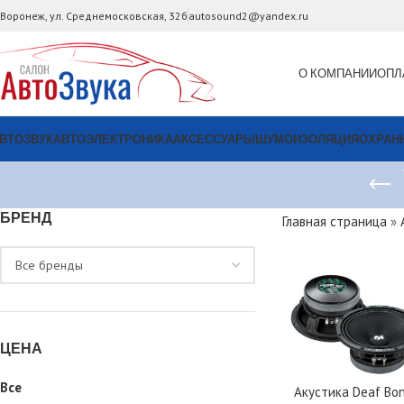
. Воронеж, ул. Среднемосковская, 32б
autosound2@yandex.ru
О КОМПАНИИ
ОПЛ
ВТОЗВУК
АВТОЭЛЕКТРОНИКА
АКСЕССУАРЫ
ШУМОИЗОЛЯЦИЯ
ОХРАН
БРЕНД
Главная страница
»
ЦЕНА
Все
Акустика Deaf Bo