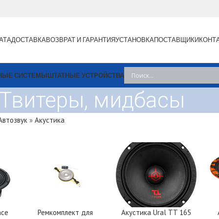
АТА
ДОСТАВКА
ВОЗВРАТ И ГАРАНТИЯ
УСТАНОВКА
ПОСТАВЩИКИ
КОНТ
НЫЕ СИСТЕМЫ
ШТАТНЫЕ УСТРОЙСТВА
Твитеры, мидбасы
Автозвук
»
Акустика
nce
Ремкомплект для
Акустика Ural TT 165