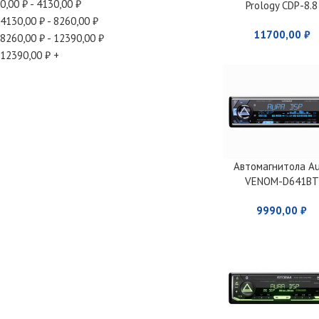
0,00
₽
-
4130,00
₽
Prology CDP-8.8
KRAKEN
4130,00
₽
-
8260,00
₽
11700,00
₽
8260,00
₽
-
12390,00
₽
12390,00
₽
+
Автомагнитола A
VENOM-D641BT
9990,00
₽