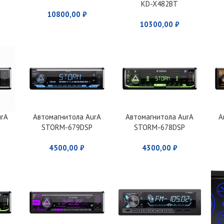
KD-X482BT
10800,00
₽
10300,00
₽
urA
Автомагнитола AurA
Автомагнитола AurA
А
STORM-679DSP
STORM-678DSP
4500,00
₽
4300,00
₽