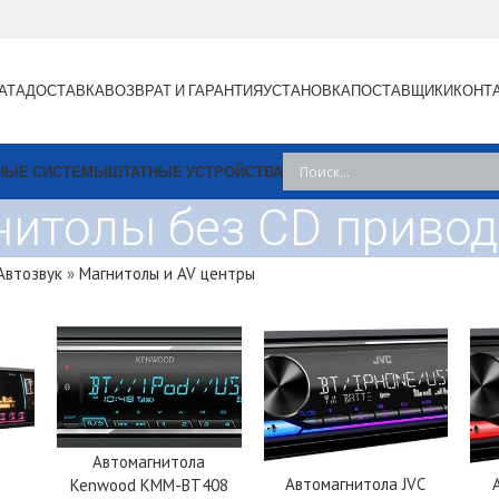
АТА
ДОСТАВКА
ВОЗВРАТ И ГАРАНТИЯ
УСТАНОВКА
ПОСТАВЩИКИ
КОНТ
НЫЕ СИСТЕМЫ
ШТАТНЫЕ УСТРОЙСТВА
итолы без CD привод
Автозвук
»
Магнитолы и AV центры
Автомагнитола
Автомагнитола JVC
Kenwood KMM-BT408