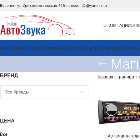
. Воронеж, ул. Среднемосковская, 32б
autosound2@yandex.ru
О КОМПАНИИ
ОПЛ
ВТОЗВУК
АВТОЭЛЕКТРОНИКА
АКСЕССУАРЫ
ШУМОИЗОЛЯЦИЯ
ОХРАН
Магн
БРЕНД
Главная страница
»
ЦЕНА
Все
Автомагнитола