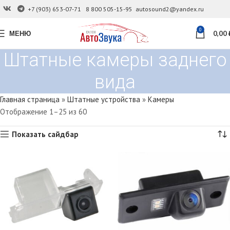
+7 (903) 653-07-71
8 800 505-15-95
autosound2@yandex.ru
0
МЕНЮ
0,00
Штатные камеры заднего
вида
Главная страница
»
Штатные устройства
»
Камеры
Отображение 1–25 из 60
Показать сайдбар