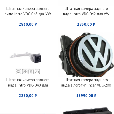
Штатная камера заднего
Штатная камера заднего
вида Intro VDC-046 для VW
вида Intro VDC-042 для VW
Golf VI (2008-2012) Passat B7
Polo (2010-2014) hatchback
2830,00
₽
2830,00
₽
sedan, Passat CC
Штатная камера заднего
Штатная камера заднего
вида Intro VDC-040 для
вида в логотип Incar VDC-200
Skoda/VW
для VW Golf VI, Jetta, Passat,
2830,00
₽
13990,00
₽
Tiguan