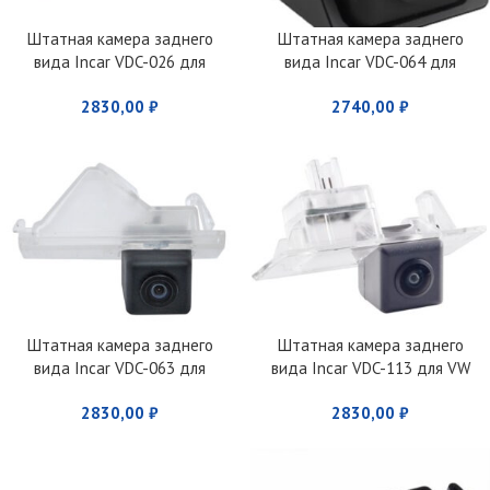
Штатная камера заднего
Штатная камера заднего
вида Incar VDC-026 для
вида Incar VDC-064 для
Subaru
SSANG YONG Actyon (2011+)
2830,00
₽
2740,00
₽
Forester/Impreza/Legacy/Outb
ack
Штатная камера заднего
Штатная камера заднего
вида Incar VDC-063 для
вида Incar VDC-113 для VW
Ssang Yong
Polo Sedan
2830,00
₽
2830,00
₽