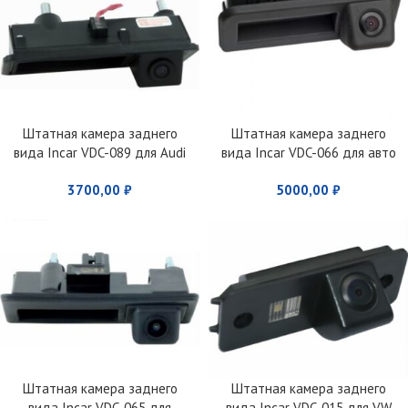
Штатная камера заднего
Штатная камера заднего
вида Incar VDC-089 для Audi
вида Incar VDC-066 для авто
A4, Q3, VW
VW Polo 2016+, Skoda Rapid,
3700,00
₽
5000,00
₽
Kodiaq
Штатная камера заднего
Штатная камера заднего
вида Incar VDC-065 для
вида Incar VDC-015 для VW