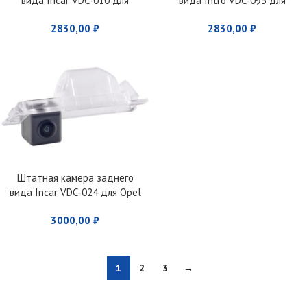
вида Incar VDC-010 для
вида Intro VDC-095 для
Skoda Octavia (2004 — 2011)
Renault
2830,00
₽
2830,00
₽
Штатная камера заднего
вида Incar VDC-024 для Opel
3000,00
₽
1
2
3
→