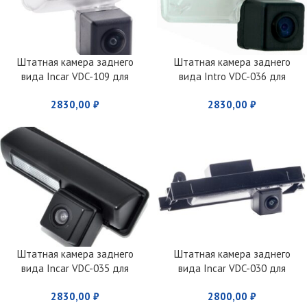
Штатная камера заднего
Штатная камера заднего
вида Incar VDC-109 для
вида Intro VDC-036 для
Citroen/Toyota
Toyota Camry (2012+)
2830,00
₽
2830,00
₽
Штатная камера заднего
Штатная камера заднего
вида Incar VDC-035 для
вида Incar VDC-030 для
Toyota Camry V40/Mitsubishi
Toyota RAV4 /Auris II
2830,00
₽
2800,00
₽
Grandis/Pajero Sport II