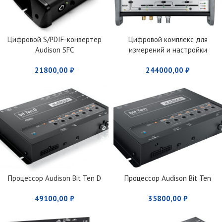
Цифровой S/PDIF-конвертер
Цифровой комплекс для
Audison SFC
измерений и настройки
параметров автомобильной
21800,00
₽
244000,00
₽
аудиосистемы Audison Bit
Tune
Процессор Audison Bit Ten D
Процессор Audison Bit Ten
49100,00
₽
35800,00
₽