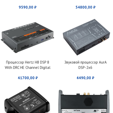
9590,00
₽
54800,00
₽
Процессор Hertz H8 DSP 8
Звуковой процессор AurA
With DRC HE Channel Digital
DSP-2х6
Interface Processor
41700,00
₽
4490,00
₽