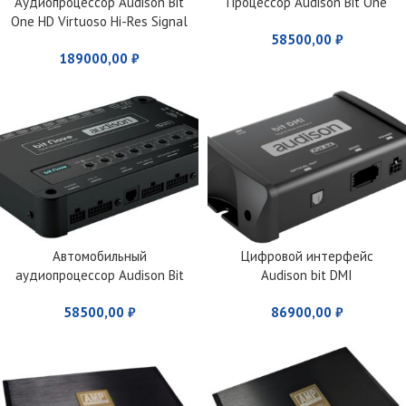
Аудиопроцессор Audison Bit
Процессор Audison Bit One
One HD Virtuoso Hi-Res Signal
58500,00
₽
Processor
189000,00
₽
Автомобильный
Цифровой интерфейс
аудиопроцессор Audison Bit
Audison bit DMI
Nove
58500,00
₽
86900,00
₽