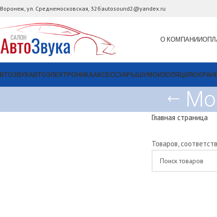
. Воронеж, ул. Среднемосковская, 32б
autosound2@yandex.ru
О КОМПАНИИ
ОПЛ
ВТОЗВУК
АВТОЭЛЕКТРОНИКА
АКСЕССУАРЫ
ШУМОИЗОЛЯЦИЯ
ОХРАН
Мо
Главная страница
Товаров, соответст