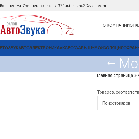
. Воронеж, ул. Среднемосковская, 32б
autosound2@yandex.ru
О КОМПАНИИ
ОПЛ
ВТОЗВУК
АВТОЭЛЕКТРОНИКА
АКСЕССУАРЫ
ШУМОИЗОЛЯЦИЯ
ОХРАН
Мо
Главная страница
»
Товаров, соответст