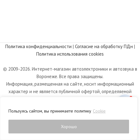
Политика конфиденциальности
|
Согласие на обработку ПДн
|
Политика использования cookies
© 2009-2026. Интернет-магазин автоэлектроники и автозвука в
Воронеже. Все права защищены.
Информация, размещенная на сайте, носит информационный
характер и не является публичной офертой, определяемой
положениями статьи 437 Гражданского кодекса РФ.
Пользуясь сайтом, вы принимаете политику
Cookie
Хорошо
0
Магазин
Фильтры
Список желаний
Корзина
Личный кабинет