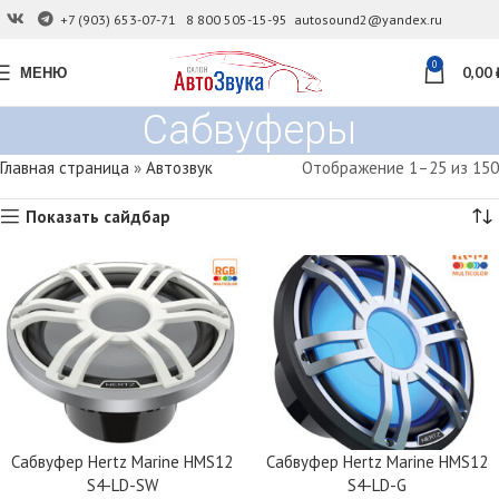
+7 (903) 653-07-71
8 800 505-15-95
autosound2@yandex.ru
0
МЕНЮ
0,00
Сабвуферы
Главная страница
»
Автозвук
Отображение 1–25 из 150
Показать сайдбар
Сабвуфер Hertz Marine HMS12
Сабвуфер Hertz Marine HMS12
S4-LD-SW
S4-LD-G