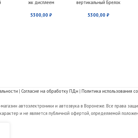
й
жк дисплеем
вертикальный Брелок
с жк дисплеем
5300,00
₽
5300,00
₽
E60
альности
|
Согласие на обработку ПДн
|
Политика использования co
магазин автоэлектроники и автозвука в Воронеже. Все права защ
арактер и не является публичной офертой, определяемой положен