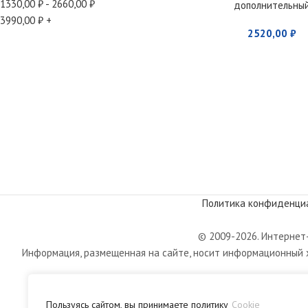
1330,00
₽
-
2660,00
₽
дополнительны
StarLine
3990,00
₽
+
2520,00
₽
A93/A63/E93/E63/
/E90
Политика конфиденци
© 2009-2026. Интернет-
Информация, размещенная на сайте, носит информационный х
Пользуясь сайтом, вы принимаете политику
Cookie