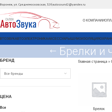
. Воронеж, ул. Среднемосковская, 32б
autosound2@yandex.ru
О КОМПАНИИ
ОПЛ
ВТОЗВУК
АВТОЭЛЕКТРОНИКА
АКСЕССУАРЫ
ШУМОИЗОЛЯЦИЯ
ОХРАН
Брелки и 
БРЕНД
Главная страница
»
ЦЕНА
Все
Брелок