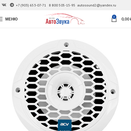
+7 (903) 653-07-71
8 800 505-15-95
autosound2@yandex.ru
0
МЕНЮ
0,00