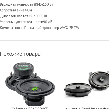
Выходная мощность (RMS)
150 Вт
Сопротивление
4 Ом
Диапазон частот
45-40000 Гц
Уровень чувствительности
90 дБ
Комплектность
Пассивный кроссовер AVCX 2P TW
Похожие товары
Сабвуфер DEAF BONCE
Акустика Focal Integration