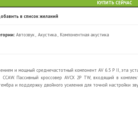
КУПИТЬ СЕЙЧАС
обавить в список желаний
егории:
Автозвук
,
Акустика
,
Компонентная акустика
шением и мощный среднечастотный компонент AV 6.5 P II, эта у
 CCAW. Пассивный кроссовер AVCX 2P TW, входящий в комплект
ембра и поддержку двойного усиления для точной настройки зву