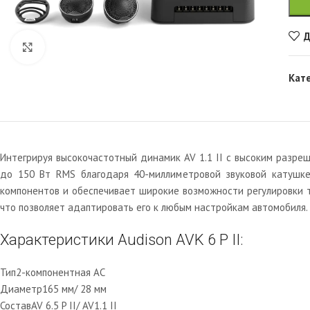
Д
Увеличить
Кат
Интегрируя высокочастотный динамик AV 1.1 II с высоким разре
до 150 Вт RMS благодаря 40-миллиметровой звуковой катушке
компонентов и обеспечивает широкие возможности регулировки т
что позволяет адаптировать его к любым настройкам автомобиля.
Характеристики Audison AVK 6 P II:
Тип
2-компонентная АС
Диаметр
165 мм/ 28 мм
Состав
AV 6.5 P II/ AV1.1 II