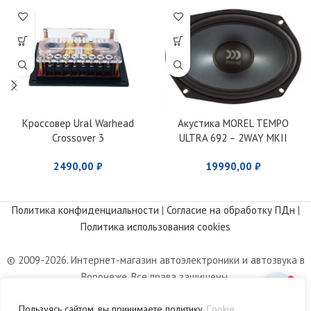
Кроссовер Ural Warhead
Акустика MOREL TEMPO
Crossover 3
ULTRA 692 – 2WAY MKII
2490,00
₽
19990,00
₽
Политика конфиденциальности
|
Согласие на обработку ПДн
|
Политика использования cookies
© 2009-2026. Интернет-магазин автоэлектроники и автозвука в
Воронеже. Все права защищены.
Информация, размещенная на сайте, носит информационный
Пользуясь сайтом, вы принимаете политику
Cookie
характер и не является публичной офертой, определяемой