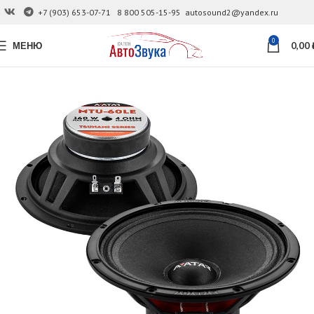
+7 (903) 653-07-71
8 800 505-15-95
autosound2@yandex.ru
0
МЕНЮ
0,00