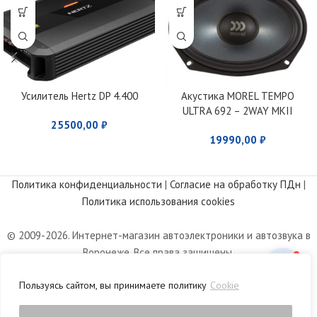
Усилитель Hertz DP 4.400
Акустика MOREL TEMPO
ULTRA 692 – 2WAY MKII
25500,00
₽
19990,00
₽
Политика конфиденциальности
|
Согласие на обработку ПДн
|
Политика использования cookies
© 2009-2026. Интернет-магазин автоэлектроники и автозвука в
Воронеже. Все права защищены.
Информация, размещенная на сайте, носит информационный
Пользуясь сайтом, вы принимаете политику
Cookie
характер и не является публичной офертой, определяемой
положениями статьи 437 Гражданского кодекса РФ.