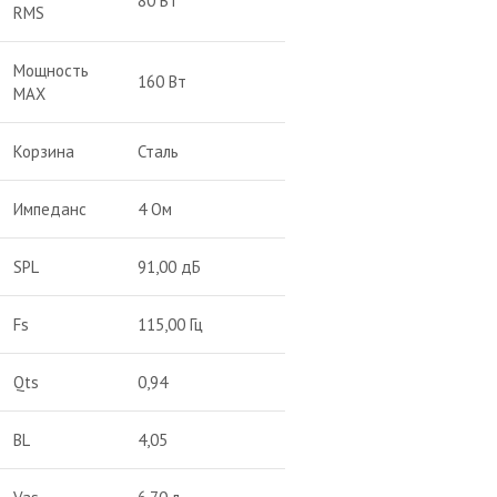
80 Вт
RMS
Мощность
160 Вт
MAX
Корзина
Сталь
Импеданс
4 Ом
SPL
91,00 дБ
Fs
115,00 Гц
Qts
0,94
BL
4,05