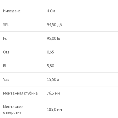
Импеданс
4 Ом
SPL
94,50 дБ
Fs
95,00 Гц
Qts
0,65
BL
5,80
Vas
15,50 л
Монтажная глубина
76,3 мм
Монтажное
185,0 мм
отверстие