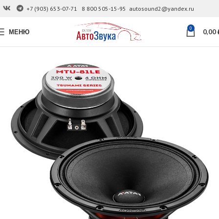
+7 (903) 653-07-71
8 800 505-15-95
autosound2@yandex.ru
0
МЕНЮ
0,00