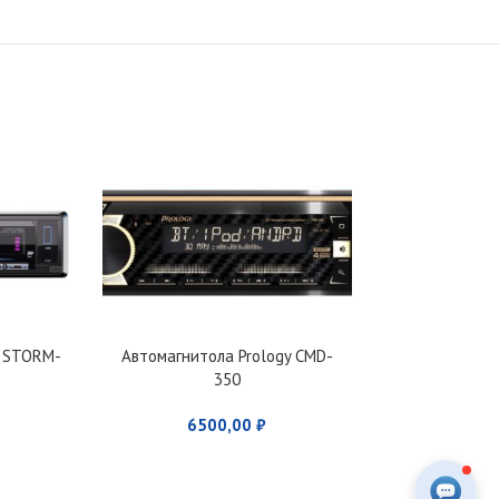
A STORM-
Автомагнитола Prology CMD-
Автомагнитол
350
87
6500,00
₽
690