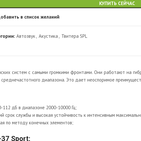
КУПИТЬ СЕЙЧАС
обавить в список желаний
егории:
Автозвук
,
Акустика
,
Твитера SPL
нских систем с самыми громкими фронтами. Они работают на гиб
среднечастотного диапазона. Это дает неоспоримое преимуществ
-112 дБ в диапазоне 2000-10000 Гц;
й срок службы и высокая устойчивость к интенсивным максимальн
ая по методу конечных элементов;
37 Sport: