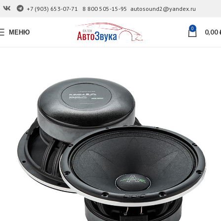
+7 (903) 653-07-71
8 800 505-15-95
autosound2@yandex.ru
0
МЕНЮ
0,00