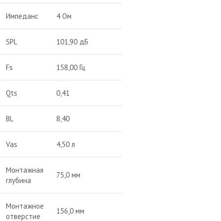
Импеданс
4 Ом
SPL
101,90 дБ
Fs
158,00 Гц
Qts
0,41
BL
8,40
Vas
4,50 л
Монтажная
75,0 мм
глубина
Монтажное
156,0 мм
отверстие