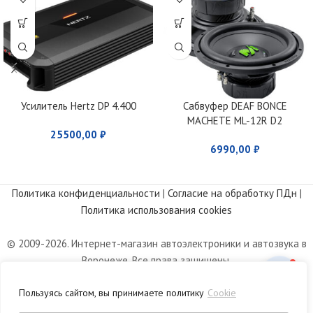
Усилитель Hertz DP 4.400
Сабвуфер DEAF BONCE
MACHETE ML-12R D2
25500,00
₽
6990,00
₽
Политика конфиденциальности
|
Согласие на обработку ПДн
|
Политика использования cookies
© 2009-2026. Интернет-магазин автоэлектроники и автозвука в
Воронеже. Все права защищены.
Информация, размещенная на сайте, носит информационный
Пользуясь сайтом, вы принимаете политику
Cookie
характер и не является публичной офертой, определяемой
положениями статьи 437 Гражданского кодекса РФ.