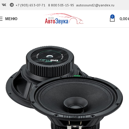
+7 (903) 653-07-71
8 800 505-15-95
autosound2@yandex.ru
0
МЕНЮ
0,00