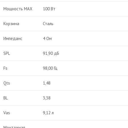
Мощность MAX
100 Вт
Корзина
Сталь
Импеданс
4 Ом
SPL
91,90 дБ
Fs
98,00 Гц
Qts
1,48
BL
3,38
Vas
9,12 л
Монтажная