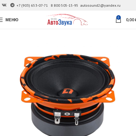
+7 (903) 653-07-71
8 800 505-15-95
autosound2@yandex.ru
0
МЕНЮ
0,00