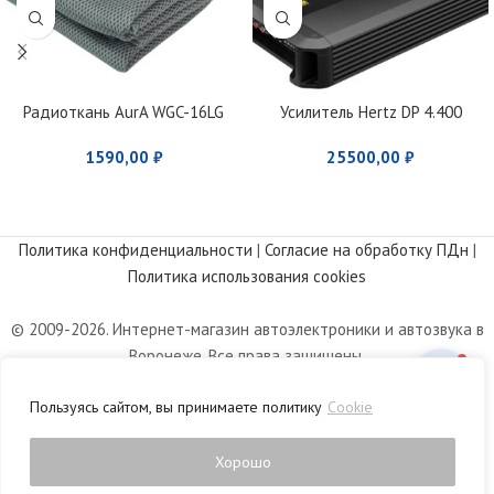
Радиоткань AurA WGC-16LG
Усилитель Hertz DP 4.400
1590,00
₽
25500,00
₽
Политика конфиденциальности
|
Согласие на обработку ПДн
|
Политика использования cookies
© 2009-2026. Интернет-магазин автоэлектроники и автозвука в
Воронеже. Все права защищены.
Информация, размещенная на сайте, носит информационный
Пользуясь сайтом, вы принимаете политику
Cookie
характер и не является публичной офертой, определяемой
положениями статьи 437 Гражданского кодекса РФ.
Хорошо
0
агазин
Список желаний
Личный кабинет
Корзина