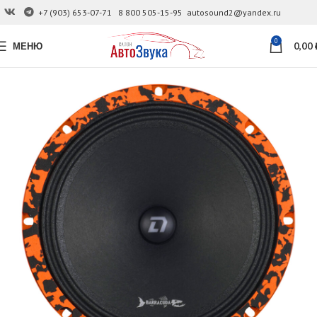
+7 (903) 653-07-71
8 800 505-15-95
autosound2@yandex.ru
0
МЕНЮ
0,00