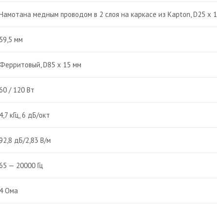
Намотана медным проводом в 2 слоя на каркасе из Kapton, D25 х 
59,5 мм
Ферритовый, D85 х 15 мм
60 / 120 Вт
4,7 кГц, 6 дБ/окт
92,8 дБ/2,83 В/м
65 — 20000 Гц
4 Ома