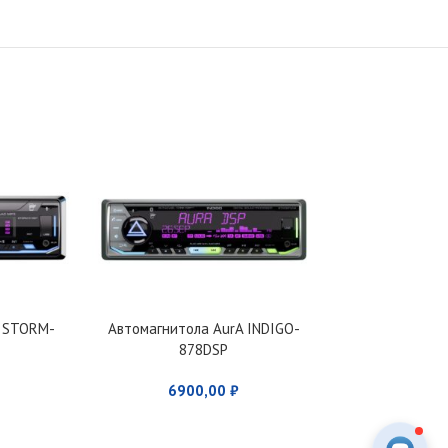
A STORM-
Автомагнитола AurA INDIGO-
Автомагнит
878DSP
81
6900,00
₽
250