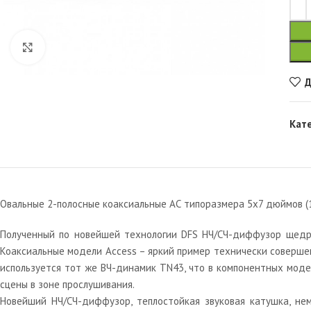
Увеличить
Д
Кат
Овальные 2-полосные коаксиальные АС типоразмера 5х7 дюймов (13
Полученный по новейшей технологии DFS НЧ/СЧ-диффузор щедро
Коаксиальные модели Access – яркий пример технически совершен
используется тот же ВЧ-динамик TN43, что в компонентных моде
сцены в зоне прослушивания.
Новейший НЧ/СЧ-диффузор, теплостойкая звуковая катушка, не