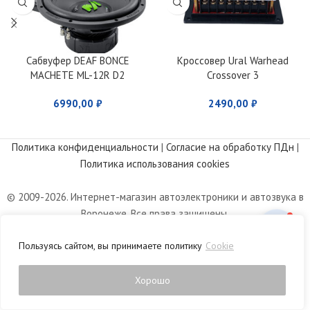
Сабвуфер DEAF BONCE
Кроссовер Ural Warhead
MACHETE ML-12R D2
Crossover 3
6990,00
₽
2490,00
₽
Политика конфиденциальности
|
Согласие на обработку ПДн
|
Политика использования cookies
© 2009-2026. Интернет-магазин автоэлектроники и автозвука в
Воронеже. Все права защищены.
Информация, размещенная на сайте, носит информационный
Пользуясь сайтом, вы принимаете политику
Cookie
характер и не является публичной офертой, определяемой
положениями статьи 437 Гражданского кодекса РФ.
Хорошо
0
агазин
Список желаний
Личный кабинет
Корзина