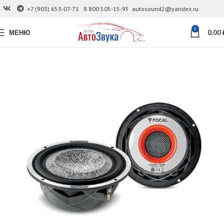
+7 (903) 653-07-71
8 800 505-15-95
autosound2@yandex.ru
0
МЕНЮ
0,00