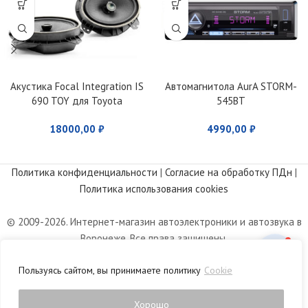
Акустика Focal Integration IS
Автомагнитола AurA STORM-
690 TOY для Toyota
545BT
18000,00
₽
4990,00
₽
Политика конфиденциальности
|
Согласие на обработку ПДн
|
Политика использования cookies
© 2009-2026. Интернет-магазин автоэлектроники и автозвука в
Воронеже. Все права защищены.
Информация, размещенная на сайте, носит информационный
Пользуясь сайтом, вы принимаете политику
Cookie
характер и не является публичной офертой, определяемой
положениями статьи 437 Гражданского кодекса РФ.
Хорошо
0