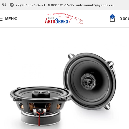
+7 (903) 653-07-71
8 800 505-15-95
autosound2@yandex.ru
0
МЕНЮ
0,00