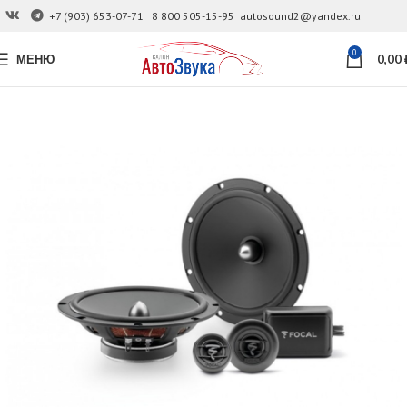
+7 (903) 653-07-71
8 800 505-15-95
autosound2@yandex.ru
0
МЕНЮ
0,00