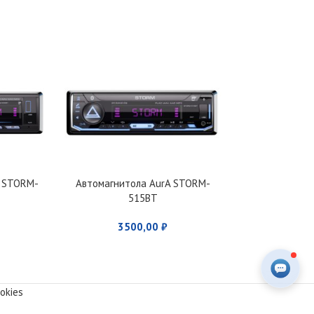
A STORM-
Автомагнитола AurA STORM-
Автомагнитол
515BT
87
3500,00
₽
690
okies