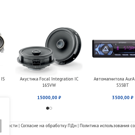
 IS
Акустика Focal Integration IC
Автомагнитола Aur
165VW
535BT
15000,00
₽
3500,00
₽
альности
|
Согласие на обработку ПДн
|
Политика использования co