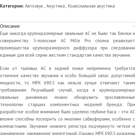
Категории:
Автозвук
,
Акустика
,
Коаксиальная акустика
Описание
Еще никогда крупноразмерные овальные АС не были так близки к
совершенству. 3-полосные АС Mille Pro сполна реализуют
преимущества крупноразмерного диффузора при следовании
единым для всей серии жестким стандартам качества звучания.
Если от тыловых АС в задней полке непременно требуется
отличное качество звучания и особо большой запас допустимой
мощности, то MPX 690.3 как нельзя лучше отвечают таким
требованиям. Редчайший случай, когда в крупноразмерных
овальных динамиках можно обнаружить прославленные
технологии старших компонентных моделей бренда. При
разработке особое внимание было уделено глубине баса – эти АС
вполне способны поспорить со многими сабвуферами, особенно с
компактными. Звучание нижнего регистра подчеркнуто четкое и
динамичное, заряженное энергетикой. Однако MPX 690.3 рождены