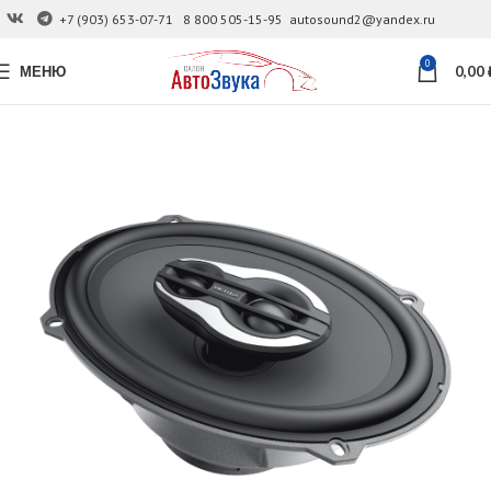
+7 (903) 653-07-71
8 800 505-15-95
autosound2@yandex.ru
0
МЕНЮ
0,00