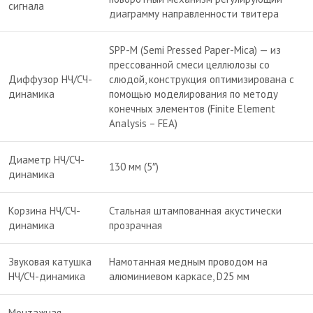
сигнала
диаграмму направленности твитера
SPP-M (Semi Pressed Paper-Mica) — из
прессованной смеси целлюлозы со
Диффузор НЧ/СЧ-
слюдой, конструкция оптимизирована с
динамика
помощью моделирования по методу
конечных элементов (Finite Element
Analysis – FEA)
Диаметр НЧ/СЧ-
130 мм (5″)
динамика
Корзина НЧ/СЧ-
Стальная штампованная акустически
динамика
прозрачная
Звуковая катушка
Намотанная медным проводом на
НЧ/СЧ-динамика
алюминиевом каркасе, D25 мм
Монтажная