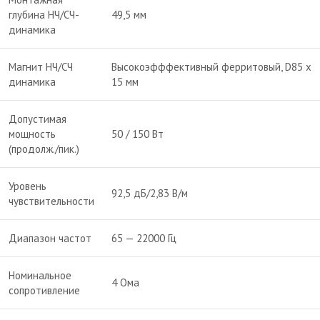
глубина НЧ/СЧ-
49,5 мм
динамика
Магнит НЧ/СЧ
Высокоэфффективный ферритовый, D85 x
динамика
15 мм
Допустимая
мощность
50 / 150 Вт
(продолж./пик.)
Уровень
92,5 дБ/2,83 В/м
чувствительности
Диапазон частот
65 — 22000 Гц
Номинальное
4 Ома
сопротивление