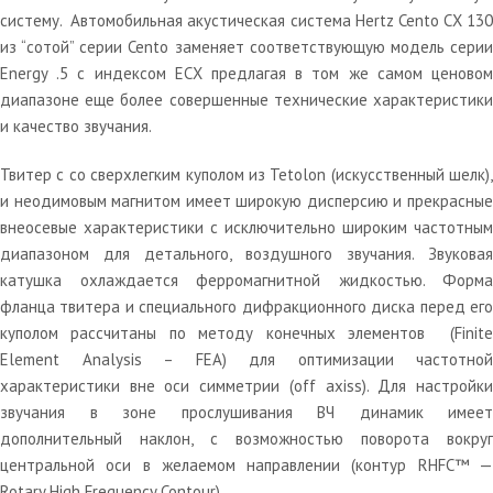
систему. Автомобильная акустическая система Hertz Cento CХ 130
из “сотой” серии Cento заменяет соответствующую модель серии
Energy .5 с индексом EСХ предлагая в том же самом ценовом
диапазоне еще более совершенные технические характеристики
и качество звучания.
Твитер с со сверхлегким куполом из Tetolon (искусственный шелк),
и неодимовым магнитом имеет широкую дисперсию и прекрасные
внеосевые характеристики с исключительно широким частотным
диапазоном для детального, воздушного звучания. Звуковая
катушка охлаждается ферромагнитной жидкостью. Форма
фланца твитера и специального дифракционного диска перед его
куполом рассчитаны по методу конечных элементов (Finite
Element Analysis – FEA) для оптимизации частотной
характеристики вне оси симметрии (off axiss). Для настройки
звучания в зоне прослушивания ВЧ динамик имеет
дополнительный наклон, с возможностью поворота вокруг
центральной оси в желаемом направлении (контур RHFC™ —
Rotary High Frequency Contour).