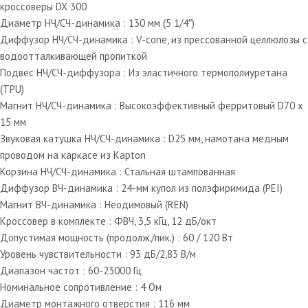
кроссоверы DX 300
Диаметр НЧ/СЧ-динамика : 130 мм (5 1/4″)
Диффузор НЧ/СЧ-динамика : V-cone, из прессованной целлюлозы с
водоотталкивающей пропиткой
Подвес НЧ/СЧ-диффузора : Из эластичного термополиуретана
(TPU)
Магнит НЧ/СЧ-динамика : Высокоэффективный ферритовый D70 х
15 мм
Звуковая катушка НЧ/СЧ-динамика : D25 мм, намотана медным
проводом на каркасе из Kapton
Корзина НЧ/СЧ-динамика : Стальная штампованная
Диффузор ВЧ-динамика : 24-мм купол из полэфиримида (PEI)
Магнит ВЧ-динамика : Неодимовый (REN)
Кроссовер в комплекте : ФВЧ, 3,5 кГц, 12 дБ/окт
Допустимая мощность (продолж./пик.) : 60 / 120 Вт
Уровень чувствительности : 93 дБ/2,83 В/м
Диапазон частот : 60-23000 Гц
Номинальное сопротивление : 4 Ом
Диаметр монтажного отверстия : 116 мм