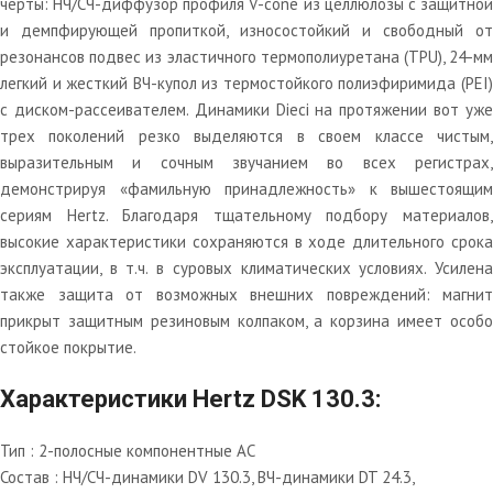
черты: НЧ/СЧ-диффузор профиля V-cone из целлюлозы с защитной
и демпфирующей пропиткой, износостойкий и свободный от
резонансов подвес из эластичного термополиуретана (TPU), 24-мм
легкий и жесткий ВЧ-купол из термостойкого полиэфиримида (PEI)
с диском-рассеивателем. Динамики Dieci на протяжении вот уже
трех поколений резко выделяются в своем классе чистым,
выразительным и сочным звучанием во всех регистрах,
демонстрируя «фамильную принадлежность» к вышестоящим
сериям Hertz. Благодаря тщательному подбору материалов,
высокие характеристики сохраняются в ходе длительного срока
эксплуатации, в т.ч. в суровых климатических условиях. Усилена
также защита от возможных внешних повреждений: магнит
прикрыт защитным резиновым колпаком, а корзина имеет особо
стойкое покрытие.
Характеристики Hertz DSK 130.3:
Тип : 2-полосные компонентные АС
Состав : НЧ/СЧ-динамики DV 130.3, ВЧ-динамики DT 24.3,