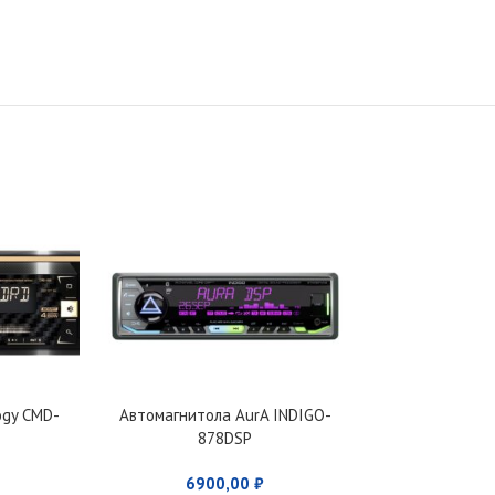
ogy CMD-
Автомагнитола AurA INDIGO-
Автомагнит
878DSP
81
6900,00
₽
250