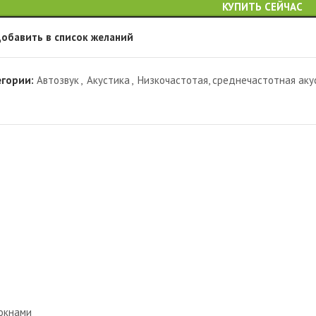
КУПИТЬ СЕЙЧАС
обавить в список желаний
егории:
Автозвук
,
Акустика
,
Низкочастотая, среднечастотная аку
локнами