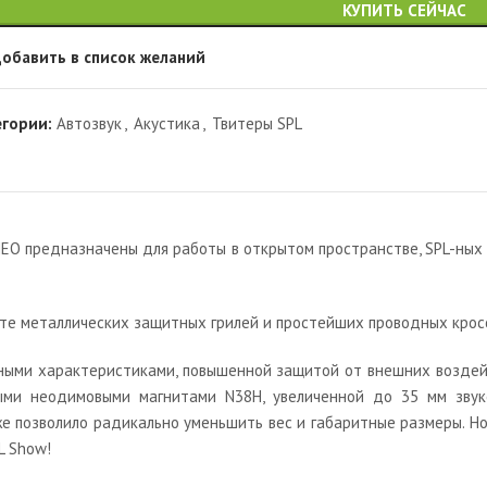
КУПИТЬ СЕЙЧАС
обавить в список желаний
егории:
Автозвук
,
Акустика
,
Твитеры SPL
EO предназначены для работы в открытом пространстве, SPL-ных 
екте металлических защитных грилей и простейших проводных крос
нными характеристиками, повышенной защитой от внешних возде
ыми неодимовыми магнитами N38H, увеличенной до 35 мм зву
е позволило радикально уменьшить вес и габаритные размеры. Н
L Show!