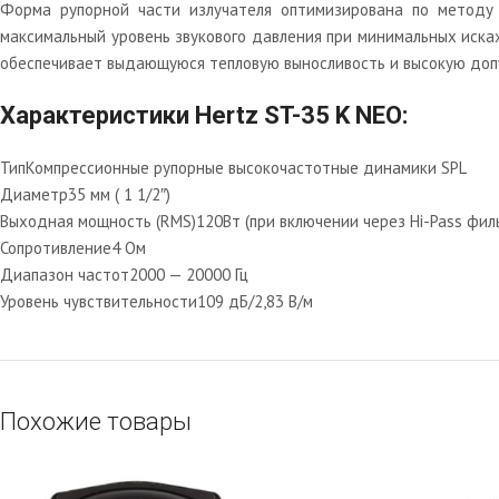
Форма рупорной части излучателя оптимизирована по методу к
максимальный уровень звукового давления при минимальных искаж
обеспечивает выдающуюся тепловую выносливость и высокую до
Характеристики Hertz ST-35 K NEO:
Тип
Компрессионные рупорные высокочастотные динамики SPL
Диаметр
35 мм ( 1 1/2″)
Выходная мощность (RMS)
120Вт (при включении через Hi-Pass филь
Сопротивление
4 Ом
Диапазон частот
2000 — 20000 Гц
Уровень чувствительности
109 дБ/2,83 В/м
Похожие товары