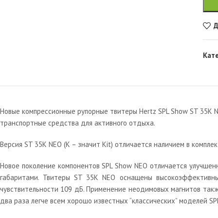
Д
Кат
Новые компрессионные рупорные твитеры Hertz SPL Show ST 35K N
транспортные средства для активного отдыха.
Версия ST 35K NEO (K – значит Kit) отличается наличием в компл
Новое поколение компонентов SPL Show NEO отличается улучше
габаритами. Твитеры ST 35К NEO оснащены высокоэффективн
чувствительности 109 дБ. Применение неодимовых магнитов такж
два раза легче всем хорошо известных “классических” моделей SP