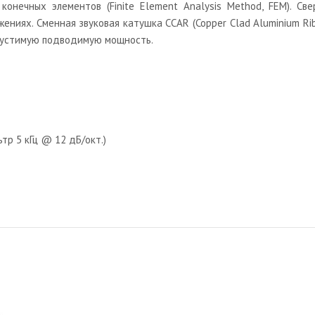
онечных элементов (Finite Element Analysis Method, FEM). Св
ениях. Сменная звуковая катушка CCAR (Copper Clad Aluminium R
пустимую подводимую мощность.
тр 5 кГц @ 12 дБ/окт.)