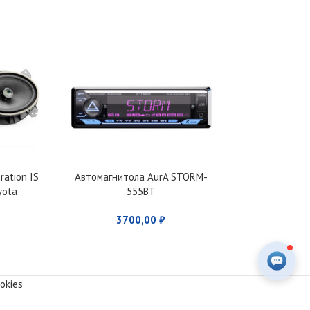
ration IS
Автомагнитола AurA STORM-
Автомагнитол
yota
555BT
53
3700,00
₽
350
okies