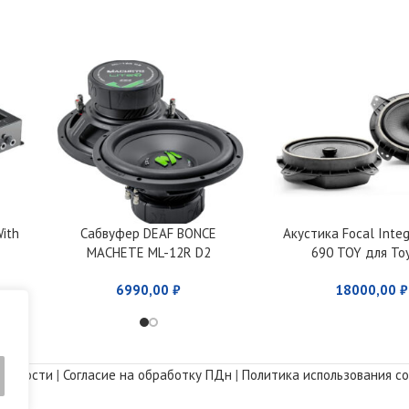
ith
Сабвуфер DEAF BONCE
Акустика Focal Integ
MACHETE ML-12R D2
690 TOY для To
6990,00
₽
18000,00
₽
альности
|
Согласие на обработку ПДн
|
Политика использования co