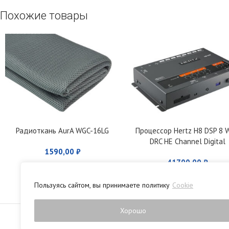
Похожие товары
Радиоткань AurA WGC-16LG
Процессор Hertz H8 DSP 8 W
DRC HE Channel Digital
1590,00
₽
Interface Processor
41700,00
₽
Пользуясь сайтом, вы принимаете политику
Cookie
Политика конфиденци
Хорошо