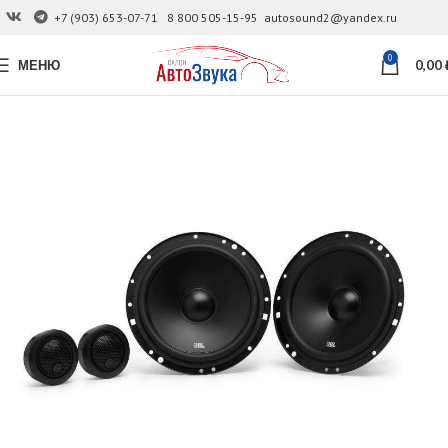
+7 (903) 653-07-71
8 800 505-15-95
autosound2@yandex.ru
0
МЕНЮ
0,00