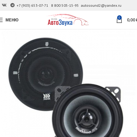
+7 (903) 653-07-71
8 800 505-15-95
autosound2@yandex.ru
0
МЕНЮ
0,00