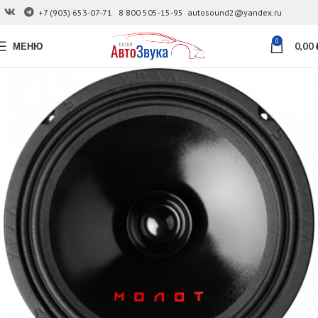
+7 (903) 653-07-71
8 800 505-15-95
autosound2@yandex.ru
0
МЕНЮ
0,00