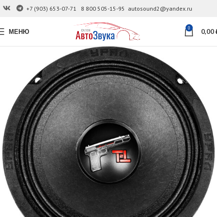
+7 (903) 653-07-71
8 800 505-15-95
autosound2@yandex.ru
0
МЕНЮ
0,00