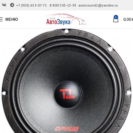
+7 (903) 653-07-71
8 800 505-15-95
autosound2@yandex.ru
0
МЕНЮ
0,00