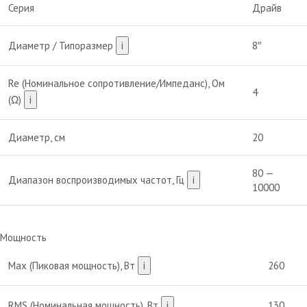
Серия
Драйв
Диаметр / Типоразмер
i
8″
Re (Номинальное сопротивление/Импеданс), Ом
4
(Ω)
i
Диаметр, см
20
80 —
Диапазон воспроизводимых частот, Гц
i
10000
Мощность
Max (Пиковая мощность), Вт
i
260
RMS (Номинальная мощность), Вт
i
130