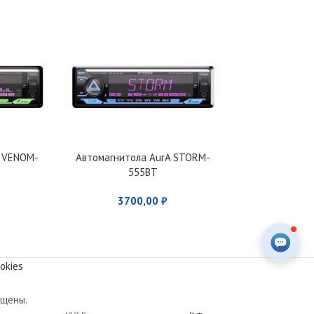
A VENOM-
Автомагнитола AurA STORM-
Автомагнитол
555BT
53
3700,00
₽
350
okies
ищены.