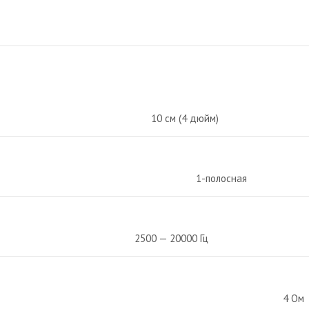
10 см (4 дюйм)
1
-полосная
2500 — 20000
Гц
4
Ом