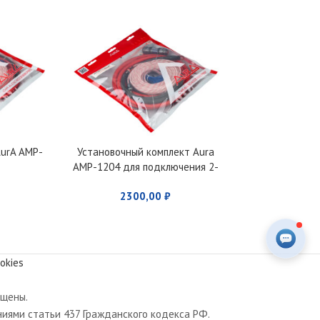
AurA AMP-
Установочный комплект Aura
Межблочный к
AMP-1204 для подключения 2-
FS2.2 RCA c
х канального усилителя
2300,00
₽
184
okies
ищены.
иями статьи 437 Гражданского кодекса РФ.