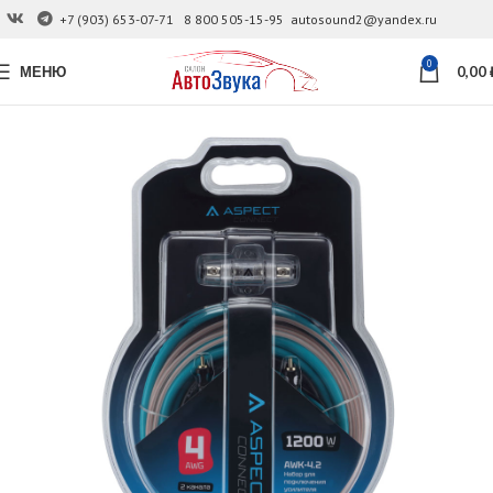
+7 (903) 653-07-71
8 800 505-15-95
autosound2@yandex.ru
0
МЕНЮ
0,00