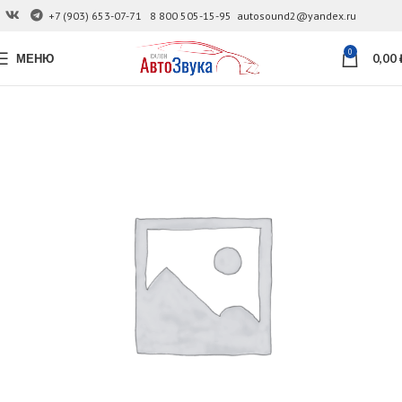
+7 (903) 653-07-71
8 800 505-15-95
autosound2@yandex.ru
0
МЕНЮ
0,00