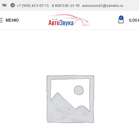
+7 (903) 653-07-71
8 800 505-15-95
autosound2@yandex.ru
0
МЕНЮ
0,00