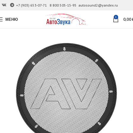
+7 (903) 653-07-71
8 800 505-15-95
autosound2@yandex.ru
0
МЕНЮ
0,00