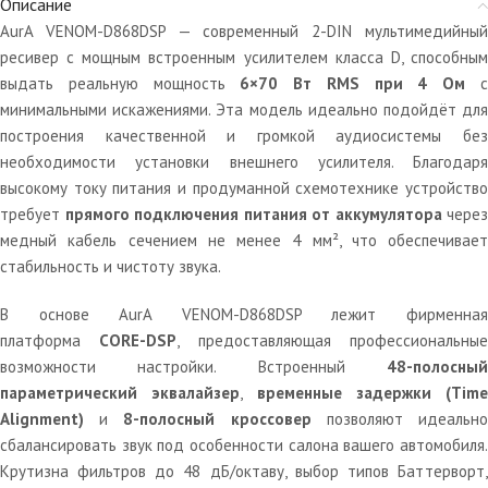
Описание
AurA VENOM-D868DSP — современный 2-DIN мультимедийный
ресивер с мощным встроенным усилителем класса D, способным
выдать реальную мощность
6×70 Вт RMS при 4 Ом
минимальными искажениями. Эта модель идеально подойдёт для
построения качественной и громкой аудиосистемы без
необходимости установки внешнего усилителя. Благодаря
высокому току питания и продуманной схемотехнике устройство
требует
прямого подключения питания от аккумулятора
через
медный кабель сечением не менее 4 мм², что обеспечивает
стабильность и чистоту звука.
В основе AurA VENOM-D868DSP лежит фирменная
платформа
CORE-DSP
, предоставляющая профессиональны
возможности настройки. Встроенный
48-полосный
параметрический эквалайзер
,
временные задержки (Time
Alignment)
и
8-полосный кроссовер
позволяют идеальн
сбалансировать звук под особенности салона вашего автомобиля.
Крутизна фильтров до 48 дБ/октаву, выбор типов Баттерворт,