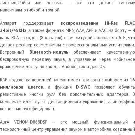
Линквиц-Райли или Бессель — всё это делает систему
максимально гибкой и точной.
Аппарат поддерживает
воспроизведение Hi-Res FLAC
24bit/48kHz
, а также форматы MP3, WAV, APE и AAC. На борту — 4
пары RCA-выходов (8 каналов) с амплитудой сигнала до 6 В, что
делает ресивер совместимым с профессиональными усилителями.
Встроенный
Bluetooth-модуль
обеспечивает качественну
беспроводную передачу звука, а управление через мобильное
приложение доступно как для Android, так и для iOS.
RGB-подсветка передней панели имеет три зоны с выбором из
16
миллионов цветов
, а функция
D-SWC
позволяет обучить
резистивные кнопки руля без дополнительных адаптеров. В
комплекте идёт пульт дистанционного управления, а интерфейс
полностью русифицирован.
AurA VENOM-D868DSP — это мощный, функциональный и
технологичный центр управления звуком в автомобиле, созданный