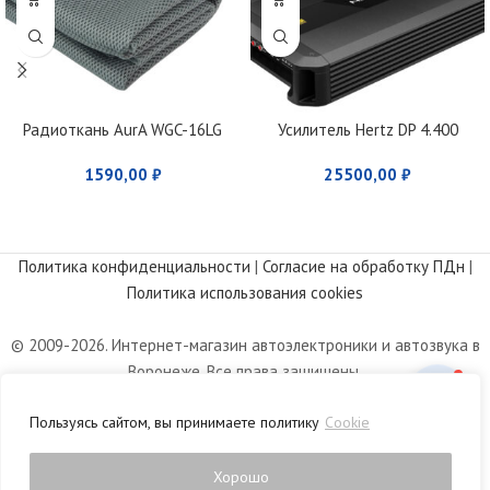
Радиоткань AurA WGC-16LG
Усилитель Hertz DP 4.400
1590,00
₽
25500,00
₽
Политика конфиденциальности
|
Согласие на обработку ПДн
|
Политика использования cookies
© 2009-2026. Интернет-магазин автоэлектроники и автозвука в
Воронеже. Все права защищены.
Информация, размещенная на сайте, носит информационный
Пользуясь сайтом, вы принимаете политику
Cookie
характер и не является публичной офертой, определяемой
положениями статьи 437 Гражданского кодекса РФ.
Хорошо
0