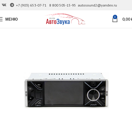
+7 (903) 653-07-71
8 800 505-15-95
autosound2@yandex.ru
0
МЕНЮ
0,00