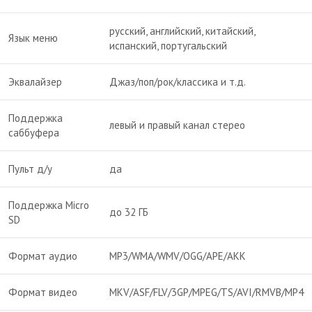
русский, английский, китайский,
Язык меню
испанский, португальский
Эквалайзер
Джаз/поп/рок/классика и т.д.
Поддержка
левый и правый канал стерео
саббуфера
Пульт д/у
да
Поддержка Micro
до 32 ГБ
SD
Формат аудио
MP3/WMA/WMV/OGG/APE/AKK
Формат видео
MKV/ASF/FLV/3GP/MPEG/TS/AVI/RMVB/MP4