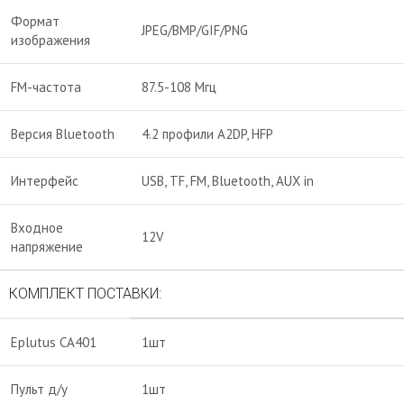
Формат
JPEG/BMP/GIF/PNG
изображения
FM-частота
87.5-108 Мгц
Версия Bluetooth
4.2 профили A2DP, HFP
Интерфейс
USB, TF, FM, Bluetooth, AUX in
Входное
12V
напряжение
КОМПЛЕКТ ПОСТАВКИ:
Eplutus CA401
1шт
Пульт д/у
1шт