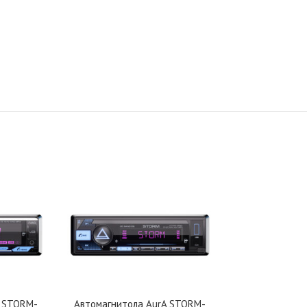
A STORM-
Автомагнитола AurA STORM-
Автомагнитол